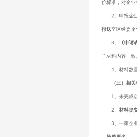
价标准，对企业
2、申报企
报送
至区经委企
3、
《申请
子材料内容一致
4、材料数
（三）相关
1、未完成
2、
材料提
3、一家企
、简单更名