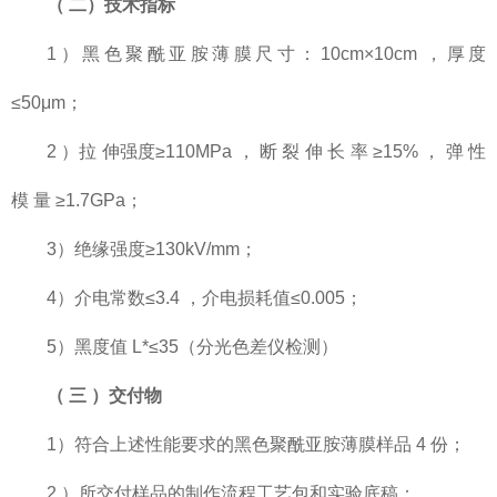
（
二）技术指标
1）黑色聚酰亚胺薄膜尺寸：10cm×10cm ，厚度
≤50μm；
2 ）拉 伸强度≥110MPa ， 断 裂 伸 长 率 ≥15% ， 弹 性
模 量 ≥1.7GPa；
3）绝缘强度≥130kV/mm；
4）介电常数≤3.4 ，介电损耗值≤0.005；
5）黑度值 L*≤35（分光色差仪检测）
（
三
）交付物
1）符合上述性能要求的黑色聚酰亚胺薄膜样品 4 份；
2 ）所交付样品的制作流程工艺包和实验底稿；