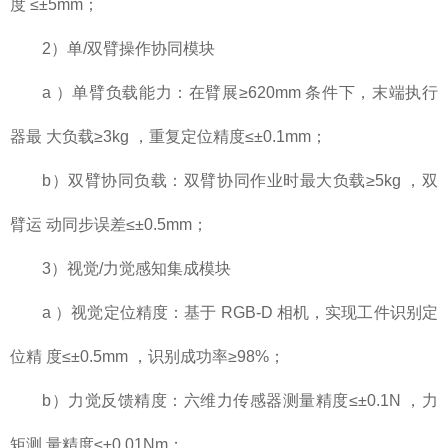
度 ≤±5mm；
2）单/双臂操作协同模块
a ）单臂负载能力：在臂展≥620mm 条件下，末端执行
器最 大负载≥3kg ，重复定位精度≤±0.1mm；
b）双臂协同负载：双臂协同作业时最大负载≥5kg ，双
臂运 动同步误差≤±0.5mm；
3）视觉/力觉感知集成模块
a ）视觉定位精度：基于 RGB-D 相机，实现工件识别定
位精 度≤±0.5mm ，识别成功率≥98%；
b）力觉反馈精度：六维力传感器测量精度≤±0.1N ，力
矩测 量精度≤±0.01Nm；