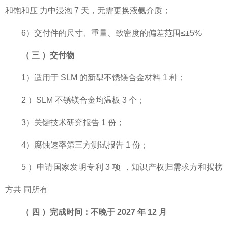
和饱和压 力中浸泡 7 天，无需更换液氨介质；
6）交付件的尺寸、重量、致密度的偏差范围≤±5%
（
三
）交付物
1）适用于 SLM 的新型不锈镁合金材料 1 种；
2 ）SLM 不锈镁合金均温板 3 个；
3）关键技术研究报告 1 份；
4）腐蚀速率第三方测试报告 1 份；
5 ）申请国家发明专利 3 项 ，知识产权归需求方和揭榜
方共 同所有
（
四
）完成时间：不晚于
2027 年
12
月