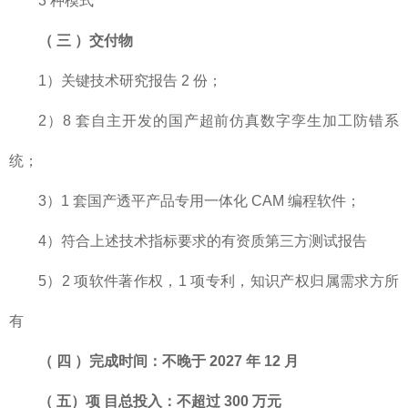
3 种模式
（
三
）交付物
1）关键技术研究报告 2 份；
2）8 套自主开发的国产超前仿真数字孪生加工防错系
统；
3）1 套国产透平产品专用一体化 CAM 编程软件；
4）符合上述技术指标要求的有资质第三方测试报告
5）2 项软件著作权，1 项专利，知识产权归属需求方所
有
（
四
）完成时间：不晚于
2027 年
12
月
（
五）项
目总投入：不超过
300
万元