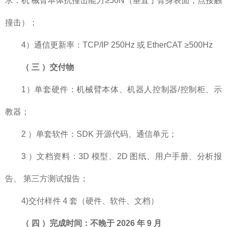
求：机 械臂本体抗撞击能力≥50N（垂直于臂身表面，点接触
撞击）；
4）通信更新率：TCP/IP 250Hz 或 EtherCAT ≥500Hz
（
三
）交付物
1）单套硬件：机械臂本体、机器人控制器/控制柜、示
教器；
2 ）单套软件：SDK 开源代码、通信单元；
3 ）文档资料：3D 模型、2D 图纸、用户手册、分析报
告、 第三方测试报告；
4)交付样件 4 套（硬件、软件、文档）
（
四
）完成时间：不晚于
2026 年
9 月